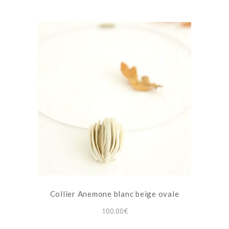
la
page
du
produit
Collier Anemone blanc beige ovale
100.00
€