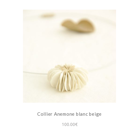
la
à
39.00€
page
du
produit
Collier Anemone blanc beige
100.00
€