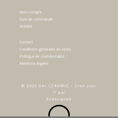
Mon compte
Suivi de commande
Wishlist
Contact
Conditions générales de vente
Politique de confidentialité
Mentions légales
©
2026
DAI CERAMIC – Créé avec
🤍 par
Bedesigned