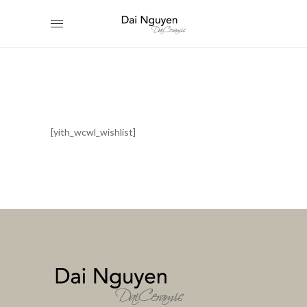
[yith_wcwl_wishlist]