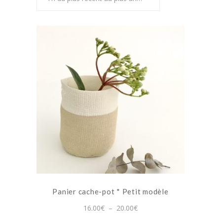
plus
récent
au
plus
ancien
Ce
produit
a
plusieurs
variations.
Les
options
peuvent
Panier cache-pot * Petit modèle
être
choisies
Plage
16.00
€
–
20.00
€
de
sur