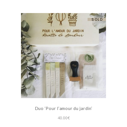
la
page
du
SOLD
produit
Ce
produit
a
plusieurs
variations.
Les
options
peuvent
Duo ‘Pour l’amour du jardin’
être
choisies
40.00
€
sur