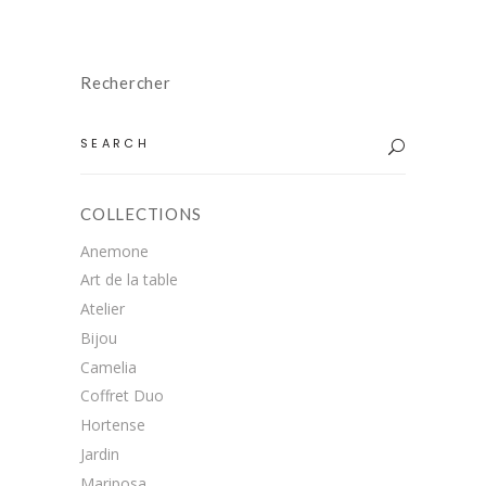
la
page
du
Rechercher
produit
Search
for:
COLLECTIONS
Anemone
Art de la table
Atelier
Bijou
Camelia
Coffret Duo
Hortense
Jardin
Mariposa