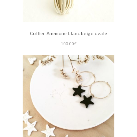
Collier Anemone blanc beige ovale
100.00
€
Ce
produit
a
plusieurs
variations.