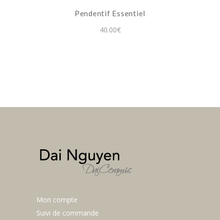
peuvent
Pendentif Essentiel
être
choisies
40.00
€
sur
la
page
du
produit
Mon compte
Suivi de commande