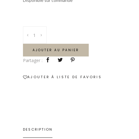
Disponible sur commande
Hortense
14
cm
AJOUTER AU PANIER
quantity
Partager :
AJOUTER À LISTE DE FAVORIS
DESCRIPTION