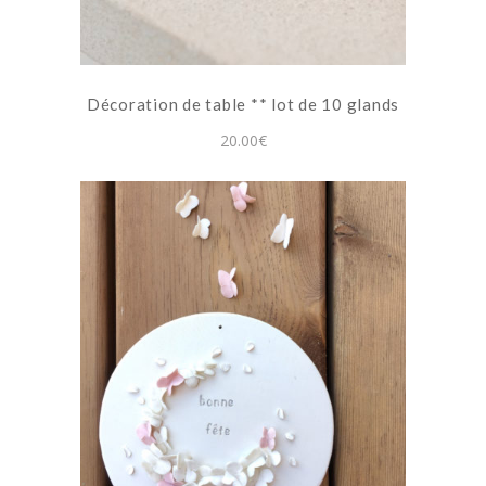
Décoration de table ** lot de 10 glands
20.00
€
Ce
produit
a
plusieurs
variations.
Les