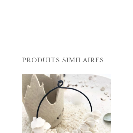
PRODUITS SIMILAIRES
Ce
produit
a