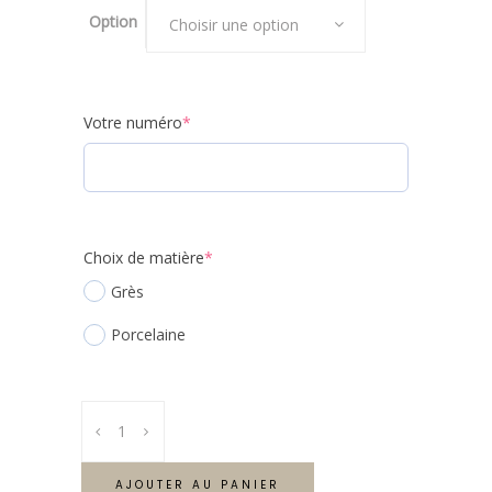
Option
Choisir une option
(required)
Votre numéro
*
(required)
Choix de matière
*
Grès
Porcelaine
Couronne
Number
personnalisée
AJOUTER AU PANIER